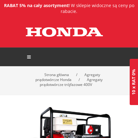
RABAT 5% na cały asortyment!
W sklepie widoczne są ceny po
rabacie.
10 x RAT 0%
Strona główna
/
Agregaty
prądotwórcze Honda
/
Agregaty
prądotwórcze trójfazowe 400V