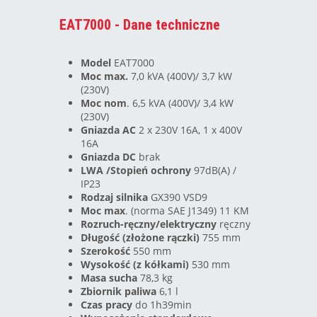
EAT7000 - Dane techniczne
Model
EAT7000
Moc max.
7,0 kVA (400V)/ 3,7 kW
(230V)
Moc nom
.
6,5 kVA (400V)/ 3,4 kW
(230V)
Gniazda AC
2 x 230V 16A, 1 x 400V
16A
Gniazda DC
brak
LWA /Stopień ochrony
97dB(A) /
IP23
Rodzaj silnika
GX390 VSD9
Moc max
. (norma SAE J1349)
11 KM
Rozruch-ręczny/elektryczny
ręczny
Długość (złożone rączki)
755 mm
Szerokość
550 mm
Wysokość (z kółkami)
530 mm
Masa sucha
78,3 kg
Zbiornik paliwa
6,1 l
Czas pracy
do 1h39min