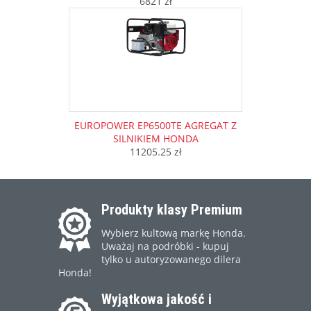
6821 zł
EUROPOWER EP6500TE AGREGAT Z
SILNIKIEM HONDA
11205.25 zł
Produkty klasy Premium
Wybierz kultową markę Honda.
Uważaj na podróbki - kupuj
tylko u autoryzowanego dilera
Honda!
Wyjątkowa jakość i