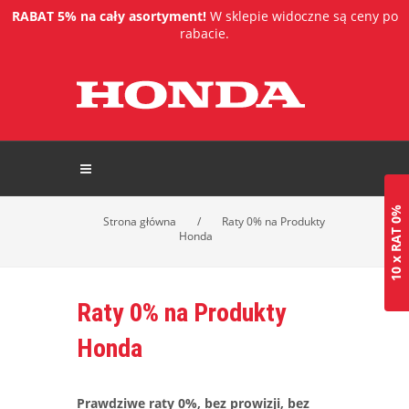
RABAT 5% na cały asortyment!
W sklepie widoczne są ceny po
rabacie.
10 x RAT 0%
Strona główna
/
Raty 0% na Produkty
Honda
Raty 0% na Produkty
Honda
Prawdziwe raty 0%, bez prowizji, bez