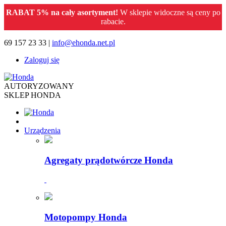
RABAT 5% na cały asortyment!
W sklepie widoczne są ceny po
rabacie.
69 157 23 33 |
info@ehonda.net.pl
Zaloguj się
AUTORYZOWANY
SKLEP HONDA
Urządzenia
Agregaty prądotwórcze Honda
Motopompy Honda