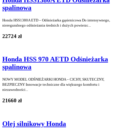
Honda HSS1380A ETD Odśnieżarka
spalinowa
Honda HSS1380A ETD – Odśnieżarka gąsienicowa Do intensywnego,
niereguralnego odśnieżania średnich i dużych powierzc...
22724 zł
Honda HSS 970 AETD Odśnieżarka
spalinowa
NOWY MODEL ODŚNIEŻARKI HONDA – CICHY, SKUTECZNY,
BEZPIECZNY Innowacje techniczne dla większego komfortu i
niezawodności...
21660 zł
Olej silnikowy Honda