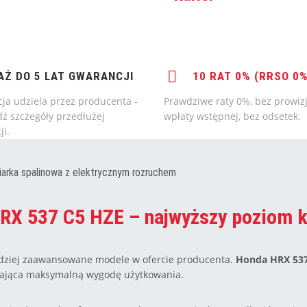
AŻ DO 5 LAT GWARANCJI
10 RAT 0% (RRSO 0%
ja udziela przez producenta -
Prawdziwe raty 0%, bez prowizj
ź szczegóły przedłużej
wpłaty wstępnej, bez odsetek.
ji.
arka spalinowa z elektrycznym rozruchem
RX 537 C5 HZE – najwyższy poziom ko
ardziej zaawansowane modele w ofercie producenta.
Honda HRX 537
iająca maksymalną wygodę użytkowania.