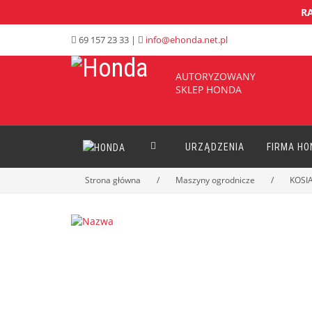
RA
69 157 23 33 |
info@ehonda.net.pl
AUTORYZOWANY
SKLEP HONDA
URZĄDZENIA
FIRMA HO
Strona główna
/
Maszyny ogrodnicze
/
KOSI