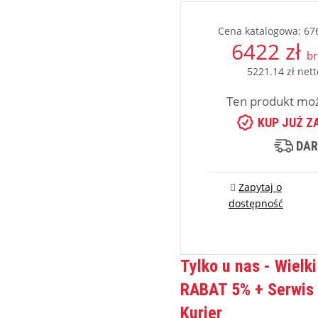
Cena katalogowa: 676
6422 zł
br
5221.14 zł nett
Ten produkt moż
KUP JUŻ ZA
DAR
Zapytaj o
dostępność
Tylko u nas
- Wielki
RABAT 5% + Serwis 
Kurier