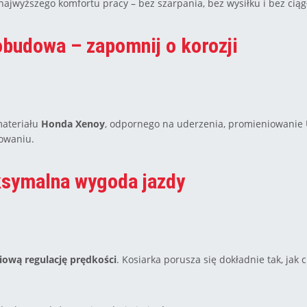
najwyższego komfortu pracy – bez szarpania, bez wysiłku i bez ciąg
obudowa – zapomnij o korozji
materiału
Honda Xenoy
, odpornego na uderzenia, promieniowanie U
kowaniu.
ksymalna wygoda jazdy
iową regulację prędkości
. Kosiarka porusza się dokładnie tak, jak