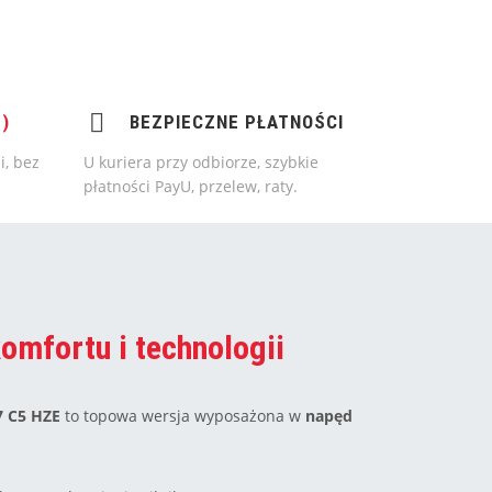
)
BEZPIECZNE PŁATNOŚCI
i, bez
U kuriera przy odbiorze, szybkie
płatności PayU, przelew, raty.
mfortu i technologii
 C5 HZE
to topowa wersja wyposażona w
napęd