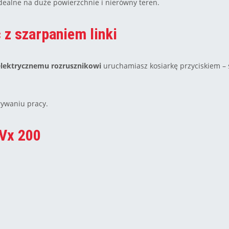
dealne na duże powierzchnie i nierówny teren.
 z szarpaniem linki
elektrycznemu rozrusznikowi
uruchamiasz kosiarkę przyciskiem – s
rywaniu pracy.
CVx 200