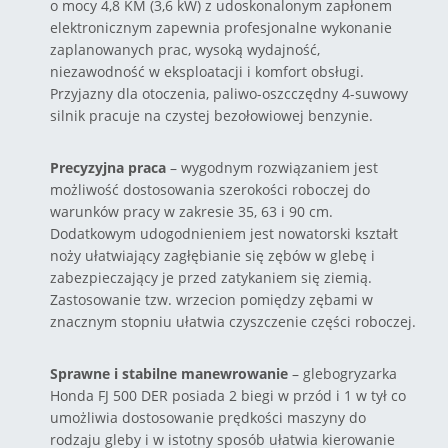
o mocy 4,8 KM (3,6 kW) z udoskonalonym zapłonem
elektronicznym zapewnia profesjonalne wykonanie
zaplanowanych prac, wysoką wydajność,
niezawodność w eksploatacji i komfort obsługi.
Przyjazny dla otoczenia, paliwo-oszcczędny 4-suwowy
silnik pracuje na czystej bezołowiowej benzynie.
Precyzyjna praca
– wygodnym rozwiązaniem jest
możliwość dostosowania szerokości roboczej do
warunków pracy w zakresie 35, 63 i 90 cm.
Dodatkowym udogodnieniem jest nowatorski kształt
noży ułatwiający zagłębianie się zębów w glebę i
zabezpieczający je przed zatykaniem się ziemią.
Zastosowanie tzw. wrzecion pomiędzy zębami w
znacznym stopniu ułatwia czyszczenie części roboczej.
Sprawne i stabilne manewrowanie
– glebogryzarka
Honda FJ 500 DER posiada 2 biegi w przód i 1 w tył co
umożliwia dostosowanie prędkości maszyny do
rodzaju gleby i w istotny sposób ułatwia kierowanie