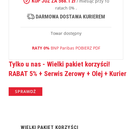
KUP JUŻ ZA 568.1 zł
/ miesiąc przy 10
ratach 0% .
DARMOWA DOSTAWA KURIEREM
Towar dostępny
RATY 0%
BNP Paribas
POBIERZ PDF
Tylko u nas
- Wielki pakiet korzyści!
RABAT 5% + Serwis Zerowy + Olej + Kurier
SPRAWDŹ
WIELKI PAKIET KORZYŚCI