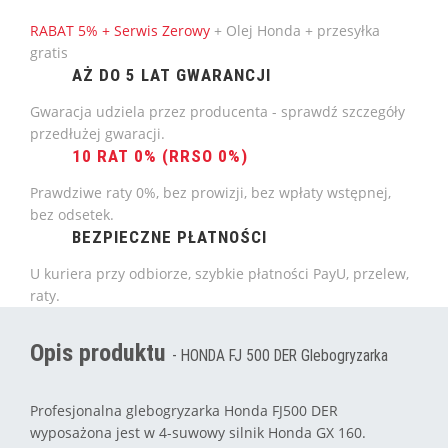
RABAT 5% + Serwis Zerowy
+ Olej Honda + przesyłka
gratis
AŻ DO 5 LAT GWARANCJI
Gwaracja udziela przez producenta - sprawdź szczegóły
przedłużej gwaracji.
10 RAT 0% (RRSO 0%)
Prawdziwe raty 0%, bez prowizji, bez wpłaty wstępnej,
bez odsetek.
BEZPIECZNE PŁATNOŚCI
U kuriera przy odbiorze, szybkie płatności PayU, przelew,
raty.
Opis produktu
- HONDA FJ 500 DER Glebogryzarka
Profesjonalna glebogryzarka Honda FJ500 DER
wyposażona jest w 4-suwowy silnik Honda GX 160.