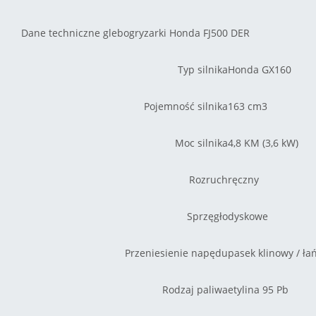
Dane techniczne glebogryzarki Honda FJ500 DER
Typ silnika
Honda GX160
Pojemność silnika
163 cm3
Moc silnika
4,8 KM (3,6 kW)
Rozruch
ręczny
Sprzęgło
dyskowe
Przeniesienie napędu
pasek klinowy / ła
Rodzaj paliwa
etylina 95 Pb