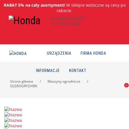
RABAT 5% na cały asortyment!
W sklepie widoczne są ceny po
rabacie.
AUTORYZOWANY
SKLEP HONDA
URZĄDZENIA
FIRMA HONDA
INFORMACJE
KONTAKT
Strona główna
/
Maszyny ogrodnicze
/
0
GLEBOGRYZARKI