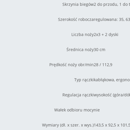
Skrzynia biegów
2 do przodu, 1 do 
Szerokość robocza
regulowana: 35, 63
Liczba noży
2x3 + 2 dyski
Średnica noży
30 cm
Prędkość noży obr/min
28 / 112,9
Typ rączki
kabłąkowa, ergono
Regulacja rączki
wysokość (góra/dół)
Wałek odbioru mocy
nie
Wymiary (dł. x szer. x wys.)
143,5 x 92,5 x 101,