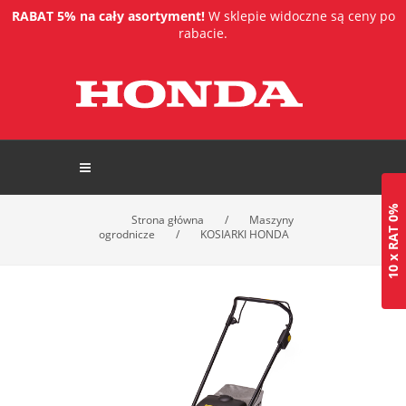
RABAT 5% na cały asortyment!
W sklepie widoczne są ceny po
rabacie.
10 x RAT 0%
Strona główna
/
Maszyny
ogrodnicze
/
KOSIARKI HONDA